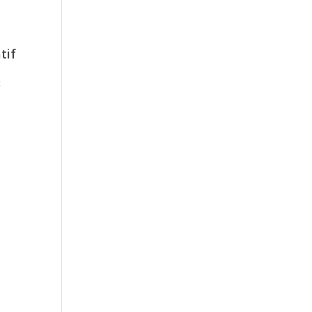
tif
t