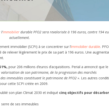
l’
immobilier
durable PFO2 sera revalorisée à 196 euros, contre 194 eu
actuellement.
acement immobilier (SCPI) à se concentrer sur l’
immobilier durable
. PFO
 de relever légèrement le prix de sa part à 196 euros. Une augmenta
nt.
51%,
pour 206 millions d’euros d’acquisitions. Perial a annoncé que le 
a valorisation de son patrimoine, de la progression des marchés
lle des immeubles constituant le patrimoine de PFO2 »
. Les autres condit
pour cette SCPI créée en 2009.
ublié son plan Climat 2030 et indiqué
cinq objectifs pour décarbo
e serre de ses immeubles