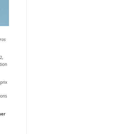
ros
2,
tion
prix
ions
ner